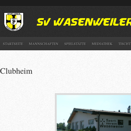
STARTSEITE
MANNSCHAFTEN
SPIELSTÄTTE
MEDIATHEK
TISCHT
Clubheim